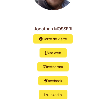
Jonathan
MOSSERI
Carte de visite
Site web
Instagram
Facebook
Linkedin